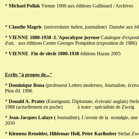
*
Michael Pollak
Vienne 1900 aux éditions Gallimard / Archives
*
Claudio Magris
(universitaire italien, journaliste) Danube
aux éd
*
VIENNE 1880-1938 -L'Apocalypse joyeuse
Catalogue d'expositi
d'art, aux éditions Centre Georges Pompidou (exposition de 1986)
*
VIENNE Fin de siècle 1880-1938
éditions Hazan 2005
Ecrits "à propos de..."
*
Dominique Bona
(professeur Lettres modernes, Journaliste, éc
Plon éd. 1996
*
Donald A. Prater
(Enseignant, Diplomate, écrivain/ anglais) St
1988 (actuellement en poche) à noter : spécialiste de Zweig
*
Jean-Jacques Lafaye (
Journaliste), L'avenir de la nostalgie, u
2010
*
Klemens Renolder, Hildemar Holl, Peter Karlhuber
Stefan Zwei