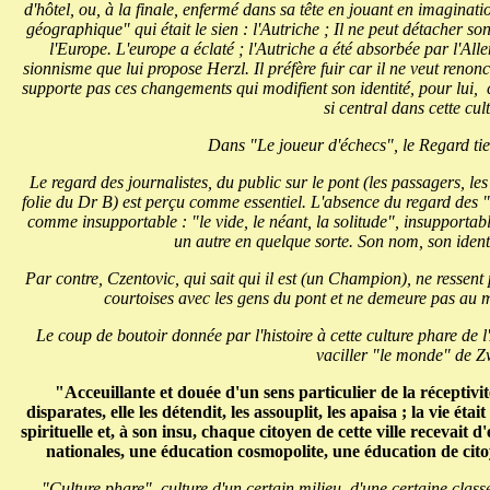
d'hôtel, ou, à la finale, enfermé dans sa tête en jouant en imaginatio
géographique" qui était le sien : l'Autriche ; Il ne peut détacher son 
l'Europe. L'europe a éclaté ; l'Autriche a été absorbée par l'Al
sionnisme que lui propose Herzl. Il préfère fuir car il ne veut renoncer
supporte pas ces changements qui modifient son identité, pour lui, c
si central dans cette cul
Dans "Le joueur d'échecs", le Regard ti
Le regard des journalistes, du public sur le pont (les passagers, l
folie du Dr B) est perçu comme essentiel. L'absence du regard des "
comme insupportable : "le vide, le néant, la solitude", insupportab
un autre en quelque sorte. Son nom, son identi
Par contre, Czentovic, qui sait qui il est (un Champion), ne ressent p
courtoises avec les gens du pont et ne demeure pas au mi
Le coup de boutoir donnée par l'histoire à cette culture phare de l'
vaciller "le monde" de Z
"Acceuillante et douée d'un sens particulier de la réceptivité, 
disparates, elle les détendit, les assouplit, les apaisa ; la vie é
spirituelle et, à son insu, chaque citoyen de cette ville recevait d
nationales, une éducation cosmopolite, une éducation de 
"Culture phare", culture d'un certain milieu, d'une certaine class