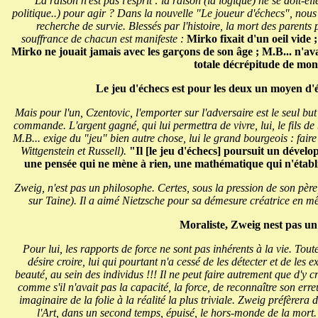
La raison n'est pas l'esprit : la raison (la logique) ne se doit-elle
politique..) pour agir ? Dans la nouvelle "Le joueur d'échecs", nou
recherche de survie. Blessés par l'histoire, la mort des parents p
souffrance de chacun est manifeste :
Mirko
fixait d'un oeil vide
Mirko ne jouait jamais avec les garçons de son âge ; M.B... n'avai
totale décrépitude de mon 
Le jeu d'échecs est pour les deux un moyen d'
Mais pour l'un, Czentovic, l'emporter sur l'adversaire est le seul but
commande. L'argent gagné, qui lui permettra de vivre, lui, le fils de b
M.B... exige du "jeu" bien autre chose, lui le grand bourgeois : faire v
Wittgenstein et Russell).
"Il [le jeu d'échecs] poursuit un développ
une pensée qui ne mène à rien, une mathématique qui n'établit 
Zweig, n'est pas un philosophe. Certes, sous la pression de son père,
sur Taine). Il a aimé Nietzsche pour sa démesure créatrice en
Moraliste, Zweig nest pas un 
Pour lui, les rapports de force ne sont pas inhérents à la vie. Tout
désire croire, lui qui pourtant n'a cessé de les détecter et de le
beauté, au sein des individus !!! Il ne peut faire autrement que d'y 
comme s'il n'avait pas la capacité, la force, de reconnaître son err
imaginaire de la folie à la réalité la plus triviale. Zweig préfère
l'Art, dans un second temps, épuisé, le hors-monde de la mor