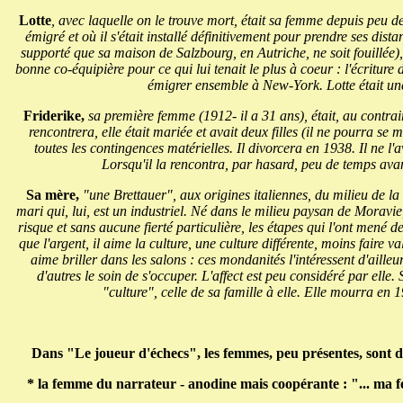
Lotte
, avec laquelle on le trouve mort, était sa femme depuis peu d
émigré et où il s'était installé définitivement pour prendre ses dista
supporté que sa maison de Salzbourg, en Autriche, ne soit fouillée), 
bonne co-équipière pour ce qui lui tenait le plus à coeur : l'écriture
émigrer ensemble à New-York. Lotte était un
Friderike,
sa première femme (1912- il a 31 ans), était, au contrai
rencontrera, elle était mariée et avait deux filles (il ne pourra se 
toutes les contingences matérielles. Il divorcera en 1938. Il ne l'
Lorsqu'il la rencontra, par hasard, peu de temps avan
Sa mère,
"une Brettauer", aux origines italiennes, du milieu de 
mari qui, lui, est un industriel. Né dans le milieu paysan de Moravie,
risque et sans aucune fierté particulière, les étapes qui l'ont mené d
que l'argent, il aime la culture, une culture différente, moins faire v
aime briller dans les salons : ces mondanités l'intéressent d'ailleu
d'autres le soin de s'occuper. L'affect est peu considéré par elle.
"culture", celle de sa famille à elle. Elle mourra en
Dans "Le joueur d'échecs", les femmes, peu présentes, sont d
* la femme du narrateur - anodine mais coopérante : "... ma