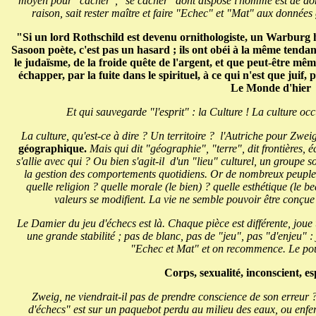
moyen pour "cacher", "se cacher" dont dispose l'homme est de donne
raison, sait rester maître et faire "Echec" et "Mat" aux données 
"Si un lord Rothschild est devenu ornithologiste, un Warburg hi
Sasoon poète, c'est pas un hasard ; ils ont obéi à la même tendanc
le judaïsme, de la froide quête de l'argent, et que peut-être mêm
échapper, par la fuite dans le spirituel, à ce qui n'est que ju
Le Monde d'hier
Et qui sauvegarde "l'esprit" : la Culture ! La culture o
La culture, qu'est-ce à dire ? Un territoire ? l'Autriche pour Zwei
géographique.
Mais qui dit "géographie", "terre", dit frontières,
s'allie avec qui ? Ou bien s'agit-il d'un "lieu" culturel, un groupe 
la gestion des comportements quotidiens. Or de nombreux peuples
quelle religion ? quelle morale (le bien) ? quelle esthétique (le b
valeurs se modifient. La vie ne semble pouvoir être conçue 
Le Damier du jeu d'échecs est là. Chaque pièce est différente, joue un
une grande stabilité ; pas de blanc, pas de "jeu", pas "d'enjeu" : 
"Echec et Mat" et on recommence. Le pou
Corps, sexualité, inconscient, esp
Zweig, ne viendrait-il pas de prendre conscience de son erreur 
d'échecs" est sur un paquebot perdu au milieu des eaux, ou enf