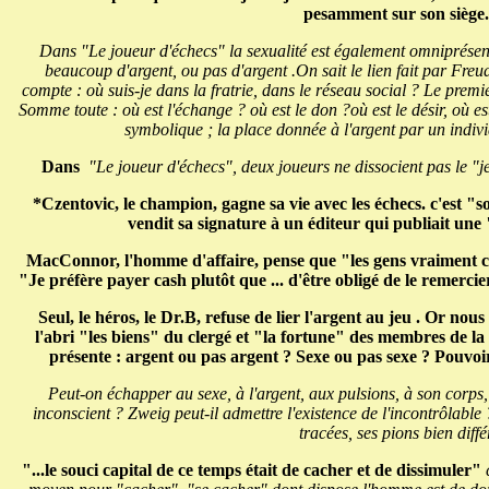
pesamment sur son siège.
Dans "Le joueur d'échecs" la sexualité est également omniprésent
beaucoup d'argent, ou pas d'argent .On sait le lien fait par Freud
compte : où suis-je dans la fratrie, dans le réseau social ? Le premie
Somme toute : où est l'échange ? où est le don ?où est le désir, où 
symbolique ; la place donnée à l'argent par un indivi
Dans
"Le joueur d'échecs", deux joueurs ne dissocient pas le "jeu
*Czentovic, le champion, gagne sa vie avec les échecs. c'est "son
vendit sa signature à un éditeur qui publiait une
MacConnor, l'homme d'affaire, pense que "les gens vraiment cap
"Je préfère payer cash plutôt que ... d'être obligé de le remerci
Seul, le héros, le Dr.B, refuse de lier l'argent au jeu . Or nou
l'abri "les biens" du clergé et "la fortune" des membres de la 
présente : argent ou pas argent ? Sexe ou pas sexe ? Pouvoir
Peut-on échapper au sexe, à l'argent, aux pulsions, à son corps,
inconscient ? Zweig peut-il admettre l'existence de l'incontrôlable
tracées, ses pions bien diffé
"...le souci capital de ce temps était de cacher et de dissimuler"