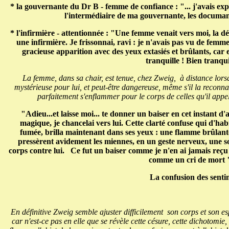
* la gouvernante du Dr B - femme de confiance : "... j'avais exp
l'intermédiaire de ma gouvernante, les documan
* l'infirmière - attentionnée : "Une femme venait vers moi, la d
une infirmière. Je frissonnai, ravi : je n'avais pas vu de femm
gracieuse apparition avec des yeux extasiés et brûlants, car e
tranquille ! Bien tranqui
La femme, dans sa chair, est tenue, chez Zweig, à distance lorsqu
mystérieuse pour lui, et peut-être dangereuse, même s'il la reconnait
parfaitement s'enflammer pour le corps de celles qu'il appe
"Adieu...et laisse moi... te donner un baiser en cet instant
magique, je chancelai vers lui. Cette clarté confuse qui d'ha
fumée, brilla maintenant dans ses yeux : une flamme brûlante 
pressèrent avidement les miennes, en un geste nerveux, une so
corps contre lui. Ce fut un baiser comme je n'en ai jamais reç
comme un cri de mo
La confusion des senti
En définitive Zweig semble ajuster difficilement son corps et son es
car n'est-ce pas en elle que se révèle cette césure, cette dichotomie,