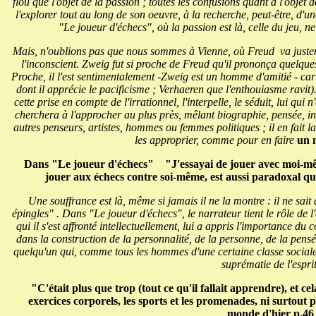
flou que l'objet de la passion ; toutes les confusions quant à l'objet 
l'explorer tout au long de son oeuvre, à la recherche, peut-être, d'un
"Le joueur d'échecs", où la passion est là, celle du jeu, ne 
Mais, n'oublions pas que nous sommes à Vienne, où Freud va justeme
l'inconscient. Zweig fut si proche de Freud qu'il prononça quelque
Proche, il l'est sentimentalement -Zweig est un homme d'amitié - car 
dont il apprécie le pacificisme ; Verhaeren que l'enthouiasme ravit)
cette prise en compte de l'irrationnel, l'interpelle, le séduit, lui qui
cherchera à l'approcher au plus près, mêlant biographie, pensée, i
autres penseurs, artistes, hommes ou femmes politiques ; il en fait la
les approprier, comme pour en faire
un 
Dans "Le joueur d'échecs" "J'essayai de jouer avec moi-m
jouer aux échecs contre soi-même, est aussi paradoxal q
Une souffrance est là, même si jamais il ne la montre : il ne sait 
épingles" . Dans "Le joueur d'échecs", le narrateur tient le rôle de 
qui il s'est affronté intellectuellement, lui a appris l'importance du 
dans la construction de la personnalité, de la personne, de la pensé
quelqu'un qui, comme tous les hommes d'une certaine classe sociale,
suprématie de l'esprit
"C'était plus que trop (tout ce qu'il fallait apprendre), et ce
exercices corporels, les sports et les promenades, ni surtout p
monde d'hier p.46