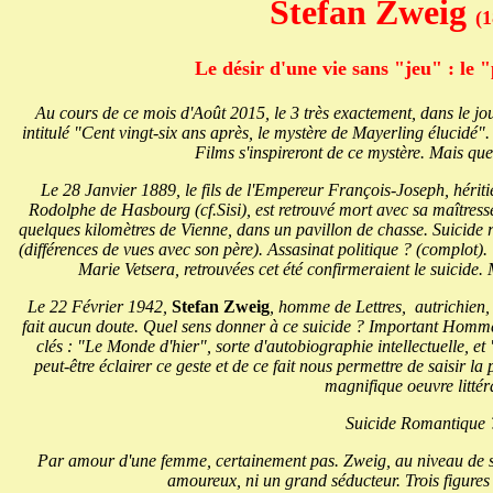
Stefan Zweig
(
Le désir d'une vie sans "jeu" : le "
Au cours de ce mois d'Août 2015, le 3 très exactement, dans le jou
intitulé "Cent vingt-six ans après, le mystère de Mayerling élucidé"
Films s'inspireront de ce mystère. Mais que
Le 28 Janvier 1889, le fils de l'Empereur François-Joseph, hérit
Rodolphe de Hasbourg (cf.Sisi), est retrouvé mort avec sa maîtress
quelques kilomètres de Vienne, dans un pavillon de chasse. Suicide 
(différences de vues avec son père). Assasinat politique ? (complot). T
Marie Vetsera, retrouvées cet été confirmeraient le suicide.
Le 22 Février 1942,
Stefan Zweig
, homme de Lettres, autrichien, 
fait aucun doute. Quel sens donner à ce suicide ? Important Homme 
clés : "Le Monde d'hier", sorte d'autobiographie intellectuelle, e
peut-être éclairer ce geste et de ce fait nous permettre de saisir la
magnifique oeuvre littéra
Suicide Romantique 
Par amour d'une femme, certainement pas. Zweig, au niveau de s
amoureux, ni un grand séducteur. Trois figures 