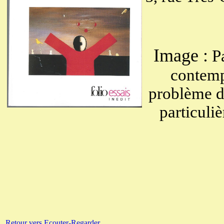
Image :
Pa
contemp
problème de 
particuli
Retour vers Ecouter-Regarder