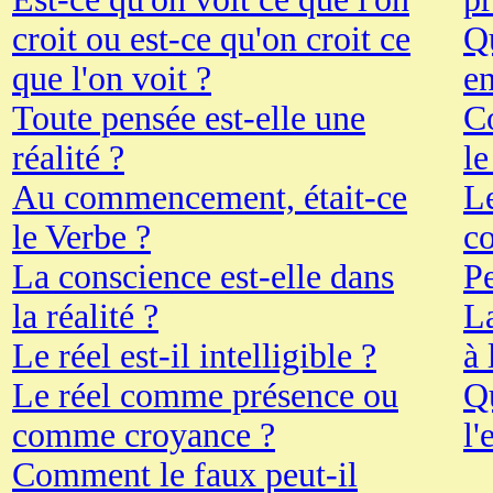
croit ou est-ce qu'on croit ce
Qu
que l'on voit ?
en
Toute pensée est-elle une
C
réalité ?
le
Au commencement, était-ce
Le
le Verbe ?
co
La conscience est-elle dans
Pe
la réalité ?
La
Le réel est-il intelligible ?
à 
Le réel comme présence ou
Q
comme croyance ?
l'
Comment le faux peut-il