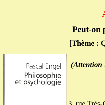
Peut-on 
[Thème : Q
(Attention 
3, rue Très-